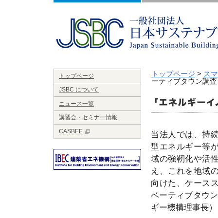
トップページ
>
スマ
トップページ
ーティブタウン調査
JSBC について
ニュース一覧
講習会・セミナー情報
CASBEE
当法人では、持
型エネルギー等
域の強靭化や活
え、これを地域
向けた、ケース
ベーティブタウン
ギー機構理事長）